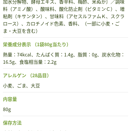
加水分解物、酵母エキス、香辛料、梅酢、米ぬか〕／調味
料（アミノ酸）、酸味料、酸化防止剤（ビタミンＣ）、増
粘剤（キサンタン）、甘味料（アセスルファムＫ、スクラ
ロース）、カロチノイド色素、香料、（一部に小麦・ご
ま・大豆を含む）
栄養成分表示
（1袋80g当たり）
熱量：74kcal、たんぱく質：1.4g、脂質：0g、炭水化物：
16.5g、食塩相当量：2.2g
アレルゲン
（28品目）
小麦、ごま、大豆
内容量
80g
保存方法