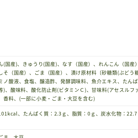
ん(国産)、きゅうり(国産)、なす（国産）、れんこん（国
しそ（国産）、ごま（国産）、漬け原材料〔砂糖類(ぶどう
ミノ酸液、食塩、醸造酢、発酵調味料、魚介エキス、たんぱ
等)、酸味料、酸化防止剤(ビタミンＣ)、甘味料(アセスルフ
、香料、(一部に小麦・ごま・大豆を含む)
01kcal、たんぱく質：2.3ｇ、脂質：0ｇ、炭水化物：22.
ごま、大豆