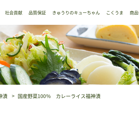
社会貢献
品質保証
きゅうりのキューちゃん
こくうま
商品
神漬
国産野菜100％ カレーライス福神漬