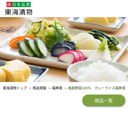
企業・採用情報
社会貢献
品質保証
東海漬物トップ
商品情報
福神漬
国産野菜100％ カレーライス福神漬
商品一覧