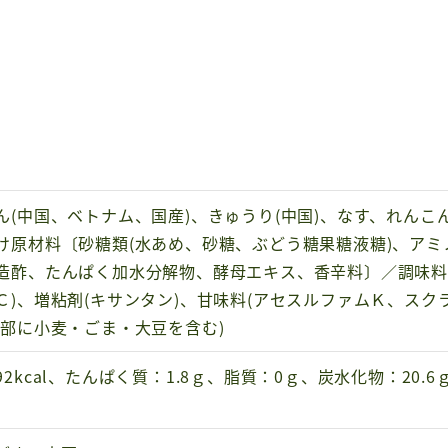
ん(中国、ベトナム、国産)、きゅうり(中国)、なす、れん
け原材料〔砂糖類(水あめ、砂糖、ぶどう糖果糖液糖)、ア
造酢、たんぱく加水分解物、酵母エキス、香辛料〕／調味料(
Ｃ)、増粘剤(キサンタン)、甘味料(アセスルファムＫ、スク
一部に小麦・ごま・大豆を含む)
2kcal、たんぱく質：1.8ｇ、脂質：0ｇ、炭水化物：20.6