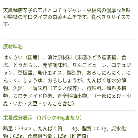
天鷹種唐辛子の辛さとコチュジャン・豆板醤の濃厚な旨味
が特徴の辛口タイプの白菜キムチです。食べきりサイズで
す。
原材料名
はくさい（国産）、漬け原材料〔果糖ぶどう糖液糖、食
塩、とうがらし、発酵調味料、りんごピューレ、コチュジ
ャン、豆板醤、魚介エキス、醸造酢、おろしにんにく、に
んにく、しょうゆ、おろししょうが、たんぱく加水分解
物、魚醤〕／調味料（アミノ酸等）、酸味料、増粘多糖
類、カロチノイド色素、香辛料抽出物、（一部にえび・小
麦・いか・大豆・りんごを含む）
栄養成分表示
（1パック45g当たり）
熱量：33kcal、たんぱく質：1.3g、脂質：0.2g、炭水化
物：6.5g、食塩相当量：1.5g（推定値）