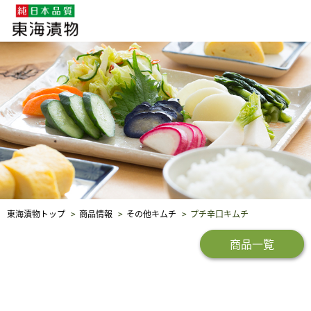
企業・採用情報
社会貢献
品質保証
東海漬物トップ
商品情報
その他キムチ
プチ辛口キムチ
商品一覧