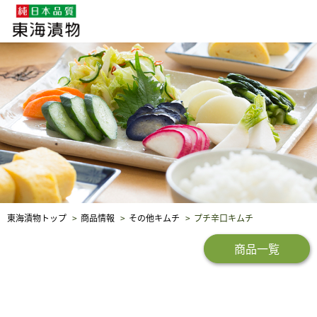
企業・採用情報
社会貢献
品質保証
東海漬物トップ
商品情報
その他キムチ
プチ辛口キムチ
商品一覧