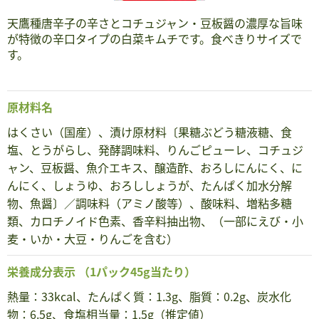
天鷹種唐辛子の辛さとコチュジャン・豆板醤の濃厚な旨味
が特徴の辛口タイプの白菜キムチです。食べきりサイズで
す。
原材料名
はくさい（国産）、漬け原材料〔果糖ぶどう糖液糖、食
塩、とうがらし、発酵調味料、りんごピューレ、コチュジ
ャン、豆板醤、魚介エキス、醸造酢、おろしにんにく、に
んにく、しょうゆ、おろししょうが、たんぱく加水分解
物、魚醤〕／調味料（アミノ酸等）、酸味料、増粘多糖
類、カロチノイド色素、香辛料抽出物、（一部にえび・小
麦・いか・大豆・りんごを含む）
栄養成分表示
（1パック45g当たり）
熱量：33kcal、たんぱく質：1.3g、脂質：0.2g、炭水化
物：6.5g、食塩相当量：1.5g（推定値）