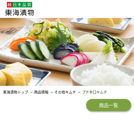
企業・採用情報
社会貢献
品質保証
東海漬物トップ
商品情報
その他キムチ
プチ辛口キムチ
商品一覧