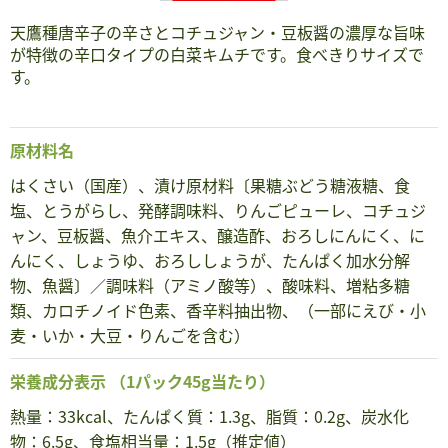
天鷹種唐辛子の辛さとコチュジャン・豆板醤の濃厚な旨味
が特徴の辛口タイプの白菜キムチです。食べきりサイズで
す。
原材料名
はくさい（国産）、漬け原材料〔果糖ぶどう糖液糖、食
塩、とうがらし、発酵調味料、りんごピューレ、コチュジ
ャン、豆板醤、魚介エキス、醸造酢、おろしにんにく、に
んにく、しょうゆ、おろししょうが、たんぱく加水分解
物、魚醤〕／調味料（アミノ酸等）、酸味料、増粘多糖
類、カロチノイド色素、香辛料抽出物、（一部にえび・小
麦・いか・大豆・りんごを含む）
栄養成分表示
（1パック45g当たり）
熱量：33kcal、たんぱく質：1.3g、脂質：0.2g、炭水化
物：6.5g、食塩相当量：1.5g（推定値）