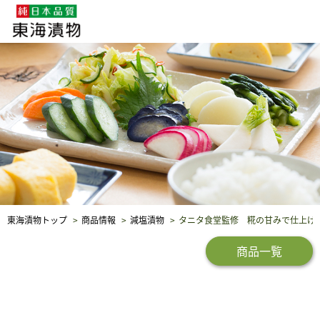
企業・採用情報
社会貢献
品質保証
東海漬物トップ
商品情報
減塩漬物
タニタ食堂監修 糀の甘みで仕上げ
商品一覧