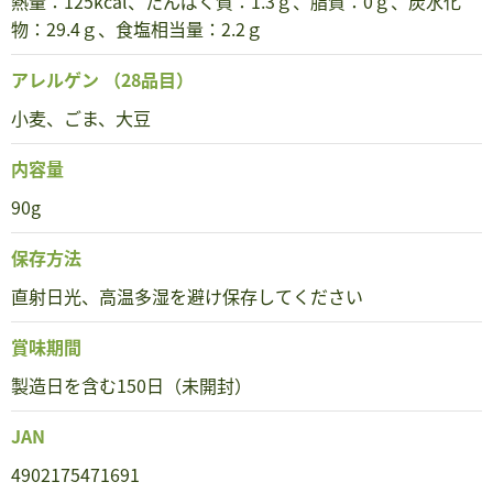
熱量：125kcal、たんぱく質：1.3ｇ、脂質：0ｇ、炭水化
物：29.4ｇ、食塩相当量：2.2ｇ
アレルゲン
（28品目）
小麦、ごま、大豆
内容量
90g
保存方法
直射日光、高温多湿を避け保存してください
賞味期間
製造日を含む150日（未開封）
JAN
4902175471691