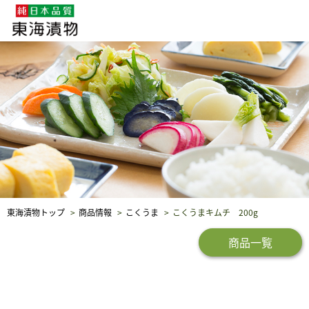
企業・採用情報
社会貢献
品質保証
東海漬物トップ
商品情報
こくうま
こくうまキムチ 200g
商品一覧