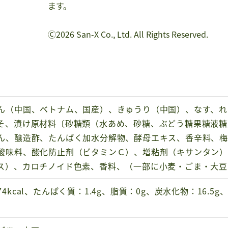
ます。
Ⓒ2026 San-X Co., Ltd. All Rights Reserved.
ん（中国、ベトナム、国産）、きゅうり（中国）、なす、れ
そ、漬け原材料〔砂糖類（水あめ、砂糖、ぶどう糖果糖液糖
ん、醸造酢、たんぱく加水分解物、酵母エキス、香辛料、
酸味料、酸化防止剤（ビタミンＣ）、増粘剤（キサンタン
ス）、カロチノイド色素、香料、（一部に小麦・ごま・大豆
4kcal、たんぱく質：1.4g、脂質：0g、炭水化物：16.5g