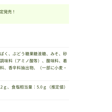
限定発売！
んぱく、ぶどう糖果糖液糖、みそ、砂
／調味料（アミノ酸等）、酸味料、着
香料、香辛料抽出物、（一部に小麦・
2.2ｇ、食塩相当量：5.0ｇ（推定値）